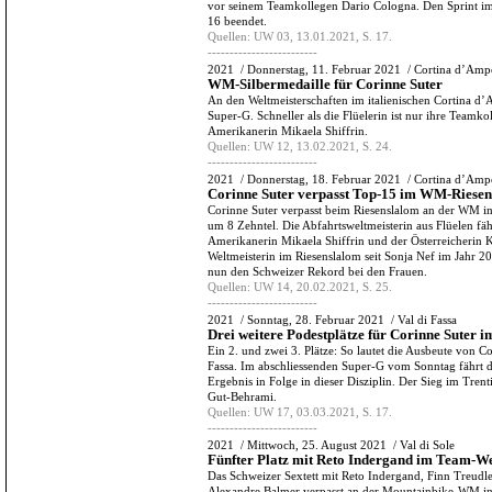
vor seinem Teamkollegen Dario Cologna. Den Sprint im
16 beendet.
Quellen:
UW 03, 13.01.2021, S. 17.
-------------------------
2021
/
Donnerstag, 11. Februar 2021
/
Cortina d’Amp
WM-Silbermedaille für Corinne Suter
An den Weltmeisterschaften im italienischen Cortina d’
Super-G. Schneller als die Flüelerin ist nur ihre Teamk
Amerikanerin Mikaela Shiffrin.
Quellen:
UW 12, 13.02.2021, S. 24.
-------------------------
2021
/
Donnerstag, 18. Februar 2021
/
Cortina d’Amp
Corinne Suter verpasst Top-15 im WM-Riese
Corinne Suter verpasst beim Riesenslalom an der WM i
um 8 Zehntel. Die Abfahrtsweltmeisterin aus Flüelen fä
Amerikanerin Mikaela Shiffrin und der Österreicherin Ka
Weltmeisterin im Riesenslalom seit Sonja Nef im Jahr 2
nun den Schweizer Rekord bei den Frauen.
Quellen:
UW 14, 20.02.2021, S. 25.
-------------------------
2021
/
Sonntag, 28. Februar 2021
/
Val di Fassa
Drei weitere Podestplätze für Corinne Suter i
Ein 2. und zwei 3. Plätze: So lautet die Ausbeute von C
Fassa. Im abschliessenden Super-G vom Sonntag fährt die
Ergebnis in Folge in dieser Disziplin. Der Sieg im Tre
Gut-Behrami.
Quellen:
UW 17, 03.03.2021, S. 17.
-------------------------
2021
/
Mittwoch, 25. August 2021
/
Val di Sole
Fünfter Platz mit Reto Indergand im Team-W
Das Schweizer Sextett mit Reto Indergand, Finn Treudle
Alexandre Balmer verpasst an der Mountainbike-WM in