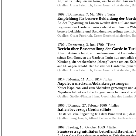
Aquilanus, Reliquien aus Rom, welche er der Pfarrkirch
Quellen:
Gisler Friedrich, Urner Geschichtskalender, Bd.
-------------------------
1699
/
Donnerstag, 7. Mai 1699
/
Turin
Empfehlung für bessere Bekleidung der Garde
An der Tagsatzung zu Luzern werden dem alt Landa
zugunsten der Garde in Turin vedankt und ihm die Wah
bessere Bekleidung und Besoldung neuerdings anempfo
Quellen:
Gisler Friedrich, Urner Geschichtskalender, Ba
-------------------------
1700
/
Donnerstag, 3. Juni 1700
/
Turin
Bericht über Besserstellung der Garde in Tur
Johann Anton Schmid, alt Landammann und Landeshaupt
seinen Bemühungen die Garde in Turin nun monatlich de
Kleidung, die wöchentliche „Metzg“ werde um ein Kalb
auf 44 Wagen erhöht. Der Einsatz des Gardenhauptmanns
Quellen:
Gisler Friedrich, Urner Geschichtskalender, Ba
-------------------------
1814
/
Montag, 11. April 1814
/
Elba
Napoleon wird zum Abdanken gezwungen
Kaiser Napoleon wird zum Abdanken gezwungen und auf
Napoleon befreit auch die Eidgenossenschaft aus ihr
Quellen:
Stadler-Planzer Hans, Geschichte des Landes Ur
-------------------------
1866
/
Dienstag, 27. Februar 1866
/
Italien
Italien bevorzugt Gotthardlinie
Die italienische Regierung teilt dem Bundesrat mit, dass
Quellen:
Jung Joseph, Alfred Escher – Der Aufbruch zu
-------------------------
1869
/
Freitag, 15. Oktober 1869
/
Italien
Staatsvertrag mit Italen betreffend Bau eine
Auf der Grundlage des von sämtlichen Teilnehmern der