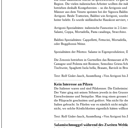
Region. Die vielen italienischen Arbeiter wollten die it
betrieben deshalb Kostgebereien – so die Arrigonis und Ba
Männer aus dem Veneto speisten bei der Signora Baldini
Arrigoni. Beide Trattorien, Baldini wie Arrigoni, wurde
heiter belebt. Es wurde südländische Hauskost serviert,
Arrigoni-Spezialitäten: italienische Fassweine in 2-Liter
Salami, Coppa, Mortadella, Pasta casalinga, Stracchino.
Baldini-Spezialitäten: Cappelletti, Fettucini, Mortadell
oder Boggibonsi-Weine.
Spezialitäten der Pilottos: Salame in Eigenproduktion; 
Die Zenonis betrieben in Gurtnellen das Restaurant al P
Castagne und Polenta mit Rosinen; Semolino Griess-Schn
Tischwein; Spaghetti Isola bella, Brasato, Ravioli in Bro
Text: Rolf Gisler-Jauch, Ausstellung «Von Arrigoni b
-------------------------
Kein Interesse an Pilzen
Die Italiener waren und sind Pilzkenner. Die Einheimisc
Der Vater ging mit seinen Söhnen jeweils in den Gruon
Eierschwämme und Steinpilze. Man trug einen grossen
die Pilzpracht geschnitten und gedörrt. Was nicht für
Italien gebracht. In Flüelen war es nämlich nicht mögli
nicht, wo solche Köstlichkeiten eigentlich hätten willko
Text: Rolf Gisler-Jauch, Ausstellung «Von Arrigoni b
-------------------------
Salamischmuggel während des Zweiten Weltk