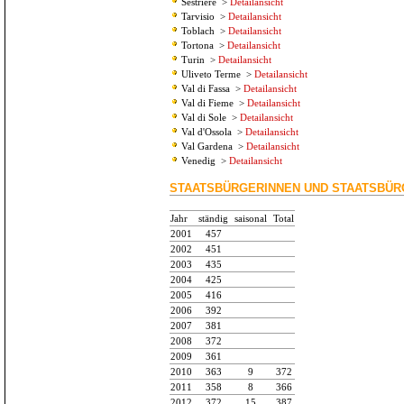
Sestriere
>
Detailansicht
Tarvisio
>
Detailansicht
Toblach
>
Detailansicht
Tortona
>
Detailansicht
Turin
>
Detailansicht
Uliveto Terme
>
Detailansicht
Val di Fassa
>
Detailansicht
Val di Fieme
>
Detailansicht
Val di Sole
>
Detailansicht
Val d'Ossola
>
Detailansicht
Val Gardena
>
Detailansicht
Venedig
>
Detailansicht
STAATSBÜRGERINNEN UND STAATSBÜRG
Jahr
ständig
saisonal
Total
2001
457
2002
451
2003
435
2004
425
2005
416
2006
392
2007
381
2008
372
2009
361
2010
363
9
372
2011
358
8
366
2012
372
15
387