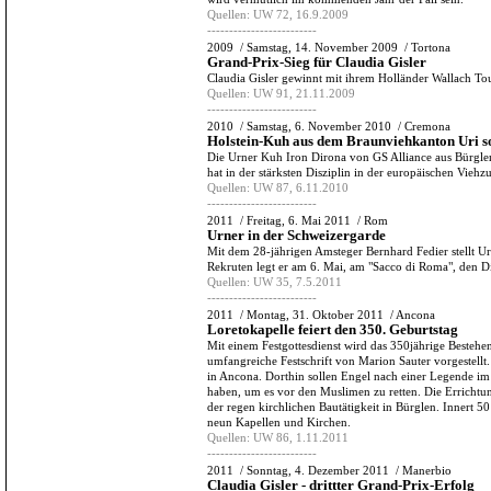
Quellen:
UW 72, 16.9.2009
-------------------------
2009
/
Samstag, 14. November 2009
/
Tortona
Grand-Prix-Sieg für Claudia Gisler
Claudia Gisler gewinnt mit ihrem Holländer Wallach To
Quellen:
UW 91, 21.11.2009
-------------------------
2010
/
Samstag, 6. November 2010
/
Cremona
Holstein-Kuh aus dem Braunviehkanton Uri so
Die Urner Kuh Iron Dirona von GS Alliance aus Bürgle
hat in der stärksten Disziplin in der europäischen Vieh
Quellen:
UW 87, 6.11.2010
-------------------------
2011
/
Freitag, 6. Mai 2011
/
Rom
Urner in der Schweizergarde
Mit dem 28-jährigen Amsteger Bernhard Fedier stellt U
Rekruten legt er am 6. Mai, am "Sacco di Roma", den Di
Quellen:
UW 35, 7.5.2011
-------------------------
2011
/
Montag, 31. Oktober 2011
/
Ancona
Loretokapelle feiert den 350. Geburtstag
Mit einem Festgottesdienst wird das 350jährige Bestehen
umfangreiche Festschrift von Marion Sauter vorgestellt.
in Ancona. Dorthin sollen Engel nach einer Legende im
haben, um es vor den Muslimen zu retten. Die Errichtung
der regen kirchlichen Bautätigkeit in Bürglen. Innert 5
neun Kapellen und Kirchen.
Quellen:
UW 86, 1.11.2011
-------------------------
2011
/
Sonntag, 4. Dezember 2011
/
Manerbio
Claudia Gisler - drittter Grand-Prix-Erfolg