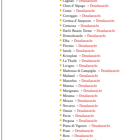
Cagliari
>
Detailansicht
Chies d’Alpago
>
Detailansicht
Como
>
Detailansicht
Correggio
>
Detailansicht
Cortina d’Ampezzo
>
Detailansicht
Cremona
>
Detailansicht
Darfo Boario Terme
>
Detailansicht
Domodossola
>
Detailansicht
Elba
>
Detailansicht
Florenz
>
Detailansicht
Imola
>
Detailansicht
Kronplatz
>
Detailansicht
La Thuile
>
Detailansicht
Livigno
>
Detailansicht
Madonna di Campiglio
>
Detailansicht
Mailand
>
Detailansicht
Manerbio
>
Detailansicht
Mantua
>
Detailansicht
Marignano
>
Detailansicht
Messina
>
Detailansicht
Monza
>
Detailansicht
Novarra
>
Detailansicht
Ostuni
>
Detailansicht
Pavia
>
Detailansicht
Pergusa
>
Detailansicht
Piana di Vigezzo
>
Detailansicht
Prato
>
Detailansicht
Rom
>
Detailansicht