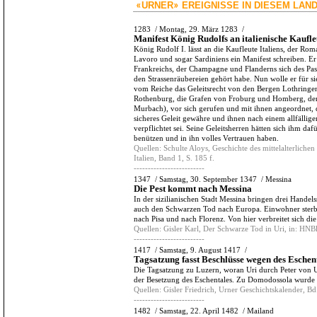
URNER
EREIGNISSE IN DIESEM LAN
«
»
1283
/
Montag, 29. März 1283
/
Manifest König Rudolfs an italienische Kaufle
König Rudolf I. lässt an die Kaufleute Italiens, der Roma
Lavoro und sogar Sardiniens ein Manifest schreiben. Er 
Frankreichs, der Champagne und Flanderns sich des Passe
den Strassenräubereien gehört habe. Nun wolle er für s
vom Reiche das Geleitsrecht von den Bergen Lothringe
Rothenburg, die Grafen von Froburg und Homberg, der 
Murbach), vor sich gerufen und mit ihnen angeordnet, 
sicheres Geleit gewähre und ihnen nach einem allfällig
verpflichtet sei. Seine Geleitsherren hätten sich ihm daf
benützen und in ihn volles Vertrauen haben.
Quellen:
Schulte Aloys, Geschichte des mittelalterlich
Italien, Band 1, S. 185 f.
-------------------------
1347
/
Samstag, 30. September 1347
/
Messina
Die Pest kommt nach Messina
In der sizilianischen Stadt Messina bringen drei Hande
auch den Schwarzen Tod nach Europa. Einwohner sterbe
nach Pisa und nach Florenz. Von hier verbreitet sich d
Quellen:
Gisler Karl, Der Schwarze Tod in Uri, in: HNB
-------------------------
1417
/
Samstag, 9. August 1417
/
Tagsatzung fasst Beschlüsse wegen des Eschen
Die Tagsatzung zu Luzern, woran Uri durch Peter von Ut
der Besetzung des Eschentales. Zu Domodossola wurde ei
Quellen:
Gisler Friedrich, Urner Geschichtskalender, Bd.
-------------------------
1482
/
Samstag, 22. April 1482
/
Mailand