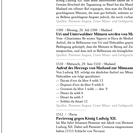
König Ludwig XII. oder seine Stellvertreter haben im 
Gemäss Abschied der Tagsatzung zu Basel hat das Mand
Mailand ein offener Ruf ergangen, dass man die Dickpla
geschlagenen Münzen, die man gut befinde, nehmen wol
zu Bellenz geschlagene Angster jedoch, die noch vorh
Quellen:
Püntener August, Urner Münz- und Geldgeschi
-------------------------
1509
/
Montag, 26. Juli 1509
/
Mailand
Uri und Unterwaldner Münzen werden von Ma
Vom «Chiarissimo Re nostro Signore et Duca de Medio
Aufruf, die in Bellinzona von Uri und Nidwalden geprä
Bedingung geknüpft, dass die Münzen in Bezug auf Zus
entsprechen, und dass sich in Bellinzona ein königliche
Quellen:
Püntener August, Urner Münz- und Geldgeschi
-------------------------
1510
/
Mittwoch, 29. Juni 1510
/
Mailand
Aufruf des Herzogs von Mailand zur Münzan
Von Ludwig XII. erfolgt ein ähnlicher Aufruf zur Mü
Nidwalden wie folgt spezifiziert:
— Ducati d'oro da libre 4 soldi 13
— Dopioni d'oro da libre 9 soldi 6
— Grossoni da libre 1 soldi — den. 9
— Dinari da soldi 6
— Dinari da soldi 3
— Soldini da dinari 12.
Quellen:
Püntener August, Urner Münz- und Geldgeschi
-------------------------
1512
/
/
Pavia
Pavierzug gegen König Ludwig XII.
Im Mai führt Johannes Püntener mit Jakob von Hertens
Ludwig XII. Dabei soll Püntener Cremona eingenommen 
haben (1513 Schlacht von Novara).