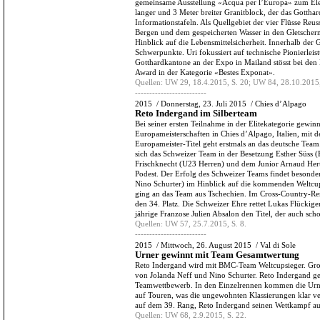
gemeinsame Ausstellung «Acqua per l’Europa» zum Eleme
langer und 3 Meter breiter Granitblock, der das Gotthar
Informationstafeln. Als Quellgebiet der vier Flüsse Re
Bergen und dem gespeicherten Wasser in den Gletscher
Hinblick auf die Lebensmittelsicherheit. Innerhalb der 
Schwerpunkte. Uri fokussiert auf technische Pionierleis
Gotthardkantone an der Expo in Mailand stösst bei den 
Award in der Kategorie «Bestes Exponat».
Quellen:
UW 29, 18.4.2015, S. 20; UW 84, 28.10.2015,
-------------------------
2015
/
Donnerstag, 23. Juli 2015
/
Chies d’Alpago
Reto Indergand im Silberteam
Bei seiner ersten Teilnahme in der Elitekategorie gewi
Europameisterschaften in Chies d’Alpago, Italien, mit 
Europameister-Titel geht erstmals an das deutsche Team
sich das Schweizer Team in der Besetzung Esther Süss (E
Frischknecht (U23 Herren) und dem Junior Arnaud Hertl
Podest. Der Erfolg des Schweizer Teams findet besonde
Nino Schurter) im Hinblick auf die kommenden Weltcupre
ging an das Team aus Tschechien. Im Cross-Country-Re
den 34. Platz. Die Schweizer Ehre rettet Lukas Flückiger
jährige Franzose Julien Absalon den Titel, der auch sc
Quellen:
UW 57, 25.7.2015, S. 8.
-------------------------
2015
/
Mittwoch, 26. August 2015
/
Val di Sole
Urner gewinnt mit Team Gesamtwertung
Reto Indergand wird mit BMC-Team Weltcupsieger. Gros
von Jolanda Neff und Nino Schurter. Reto Indergand
Teamwettbewerb. In den Einzelrennen kommen die Urne
auf Touren, was die ungewohnten Klassierungen klar ve
auf dem 39. Rang, Reto Indergand seinen Wettkampf au
Quellen:
UW 68, 2.9.2015, S. 22.