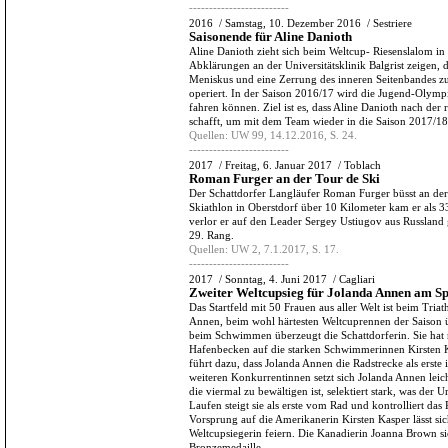
-------------------------
2016
/
Samstag, 10. Dezember 2016
/
Sestriere
Saisonende für Aline Danioth
Aline Danioth zieht sich beim Weltcup- Riesenslalom in 
Abklärungen an der Universitätsklinik Balgrist zeigen, 
Meniskus und eine Zerrung des inneren Seitenbandes zu
operiert. In der Saison 2016/17 wird die Jugend-Olympi
fahren können. Ziel ist es, dass Aline Danioth nach der
schafft, um mit dem Team wieder in die Saison 2017/18
Quellen:
UW 99, 14.12.2016, S. 24.
-------------------------
2017
/
Freitag, 6. Januar 2017
/
Toblach
Roman Furger an der Tour de Ski
Der Schattdorfer Langläufer Roman Furger büsst an der
Skiathlon in Oberstdorf über 10 Kilometer kam er als 3
verlor er auf den Leader Sergey Ustiugov aus Russland 
29. Rang.
Quellen:
UW 2, 7.1.2017, S. 17.
-------------------------
2017
/
Sonntag, 4. Juni 2017
/
Cagliari
Zweiter Weltcupsieg für Jolanda Annen am Sp
Das Startfeld mit 50 Frauen aus aller Welt ist beim Triath
Annen, beim wohl härtesten Weltcuprennen der Saison ü
beim Schwimmen überzeugt die Schattdorferin. Sie ha
Hafenbecken auf die starken Schwimmerinnen Kirsten 
führt dazu, dass Jolanda Annen die Radstrecke als erste
weiteren Konkurrentinnen setzt sich Jolanda Annen leic
die viermal zu bewältigen ist, selektiert stark, was d
Laufen steigt sie als erste vom Rad und kontrolliert d
Vorsprung auf die Amerikanerin Kirsten Kasper lässt si
Weltcupsiegerin feiern. Die Kanadierin Joanna Brown si
Bronzemedaille.