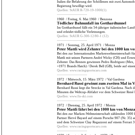
Italien die Befahrung der Schöllenen mit zwei Automob
Regierung bewilligt wird.
Quellen:
StAUR R-720-19-1000(1).
-------------------------
1960
/
Freitag, 6. Mai 1960
/
Benzona
Tödlicher Bahnunfall im Gotthardtunnel
Im Gotthardtunel fällt ein 54-jähriger italienischer L
und erleidet tödliche Verletzungen.
Quellen:
StAUR G-300-12/80-1 (12).
-------------------------
1971
/
Sonntag, 25. April 1971
/
Monza
Peter Mattli wird Zehnter bei den 1000 km v
Bei den zur Internationalen Markenweltmeisterschaft 
Mattli mit seinen Partnern André Wicky (CH) und Ernest
Zehnter. Das Rennen gewinnen Pedro Rodriguez (Mex, +1
+1971 Brands Hatch) / Derek Bell (GB), beide auf eine
Quellen:
www.racingsportscars.com
-------------------------
1972
/
Mittwoch, 15. März 1972
/
Val Gardena
Bernhard Russi gewinnt zum zweiten Mal in 
Bernhard Russi liegt die Strecke in Val Gardena. Nach d
Minuten die Weltcup-Abfahrt vor dem Schweizer René 
Quellen:
www.fis-ski.com
-------------------------
1972
/
Dienstag, 25. April 1972
/
Monza
Peter Mattli fährt bei den 1000 km von Monz
Bei den zur Marken-Weltmeisterschaft zählenden 1000 k
Partner Hervé Bayard auf einem Porsche 907 (Nr. 35) a
und dem Schweizer Clay Regazzoni auf einem Ferrari 
Quellen:
www.racingsportscars.com
-------------------------