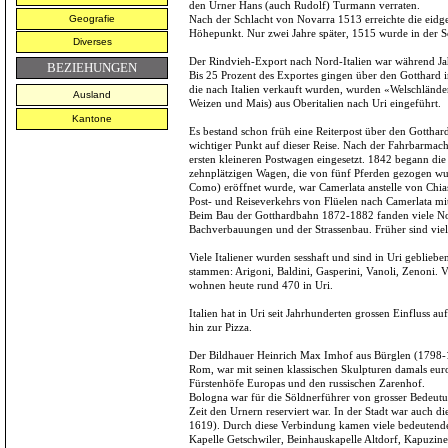
den Urner Hans (auch Rudolf) Turmann verraten.
Geografie
Nach der Schlacht von Novarra 1513 erreichte die eidg
Höhepunkt. Nur zwei Jahre später, 1515 wurde in der S
Diverses
Der Rindvieh-Export nach Nord-Italien war während Jahr
BEZIEHUNGEN
Bis 25 Prozent des Exportes gingen über den Gotthard i
die nach Italien verkauft wurden, wurden «Welschländ
Ausland
Weizen und Mais) aus Oberitalien nach Uri eingeführt.
Kantone
Es bestand schon früh eine Reiterpost über den Gotthar
wichtiger Punkt auf dieser Reise. Nach der Fahrbarmac
ersten kleineren Postwagen eingesetzt. 1842 begann die 
zehnplätzigen Wagen, die von fünf Pferden gezogen wur
Como) eröffnet wurde, war Camerlata anstelle von Chi
Post- und Reiseverkehrs von Flüelen nach Camerlata mi
Beim Bau der Gotthardbahn 1872-1882 fanden viele Nord
Bachverbauungen und der Strassenbau. Früher sind vie
Viele Italiener wurden sesshaft und sind in Uri geblieben
stammen: Arigoni, Baldini, Gasperini, Vanoli, Zenoni. 
wohnen heute rund 470 in Uri.
Italien hat in Uri seit Jahrhunderten grossen Einfluss a
hin zur Pizza.
Der Bildhauer Heinrich Max Imhof aus Bürglen (1798-18
Rom, war mit seinen klassischen Skulpturen damals eur
Fürstenhöfe Europas und den russischen Zarenhof.
Bologna war für die Söldnerführer von grosser Bedeutu
Zeit den Urnern reserviert war. In der Stadt war auch 
1619). Durch diese Verbindung kamen viele bedeutende
Kapelle Getschwiler, Beinhauskapelle Altdorf, Kapuziner