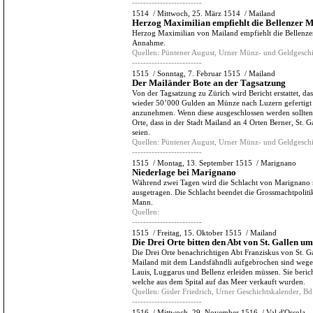
-------------------------
1514
/
Mittwoch, 25. März 1514
/
Mailand
Herzog Maximilian empfiehlt die Bellenzer 
Herzog Maximilian von Mailand empfiehlt die Bellenz
Annahme.
Quellen:
Püntener August, Urner Münz- und Geldgeschi
-------------------------
1515
/
Sonntag, 7. Februar 1515
/
Mailand
Der Mailänder Bote an der Tagsatzung
Von der Tagsatzung zu Zürich wird Bericht erstattet, das
wieder 50’000 Gulden an Münze nach Luzern gefertigt 
anzunehmen. Wenn diese ausgeschlossen werden sollten,
Orte, dass in der Stadt Mailand an 4 Orten Berner, St. G
seien.
Quellen:
Püntener August, Urner Münz- und Geldgeschi
-------------------------
1515
/
Montag, 13. September 1515
/
Marignano
Niederlage bei Marignano
Während zwei Tagen wird die Schlacht von Marignano m
ausgetragen. Die Schlacht beendet die Grossmachtpoliti
Mann.
Quellen:
-------------------------
1515
/
Freitag, 15. Oktober 1515
/
Mailand
Die Drei Orte bitten den Abt von St. Gallen u
Die Drei Orte benachrichtigen Abt Franziskus von St. 
Mailand mit dem Landsfähndli aufgebrochen sind wege
Lauis, Luggarus und Bellenz erleiden müssen. Sie beric
welche aus dem Spital auf das Meer verkauft wurden.
Quellen:
Gisler Friedrich, Urner Geschichtskalender, Bd.
-------------------------
1516
/
Mittwoch, 29. November 1516
/
Val d'Ossola