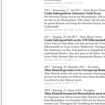
Quellen:
UW 45, 7.6.2017, S. 1, 17.
-------------------------
2017
/
Donnerstag, 27. Juli 2017
/
Darfo Boario Term
Linda Indergand im Schweizer Gold-Team
Die Schweizer Equipe holt an der Mountainbike- EM in
der Start in die Mountainbike- EM vollauf. Auf der sehr
ihr ganzes Können und bringt die Schweizer Equipe zum
Goldmedaille.
Quellen:
UW 60, 29.7.2017, S. 18.
-------------------------
2017
/
Samstag, 29. Juli 2017
/
Darfo Boario Terme
Linda Indergand holt an der EM Silbermedail
Zuerst Gold im Team Relay und dann gewinnt die Urne
Silbermedaille im Cross-Country-Wettbewerb. Überlege
Der Wettkampf von Reto Indergand ist ein Spiegelbild de
regelmässige Runden, ohne aber ganz an die Spitze vord
Junior Fabio Püntener fährt ein begeisterndes Rennen, h
Quellen:
UW 61, 2.8.2017, S. 1.
-------------------------
2017
/
Dienstag, 19. Dezember 2017
/
Kronplatz
Aline Danioth gewinnt erstes Europacup-Ren
Aline Danioth meldet sich nach der erneuten Verletzun
gewinnt am Kronplatz im Südtirol einen Nacht-Parallels
Courchevel in den Weltcup zurück.
Quellen:
UZ 19.12.2017. S. 27.
-------------------------
2019
/
Dienstag, 15. Januar 2019
/
Kronplatz
Aline Danioth kommt im Riesenslalom noch ni
Im Gegensatz zum Slalom kommt Aline Danioth im Riese
beim Riesenslalom von Kronplatz (ITA) mit der Startnu
zweiten Lauf. Überragend die Vorstellung der Amerikane