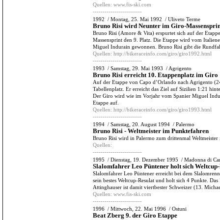
Quellen:
www.fis-ski.com
-------------------------
1992
/
Montag, 25. Mai 1992
/
Uliveto Terme
Bruno Risi wird Neunter im Giro-Massensprin
Bruno Risi (Amore & Vita) erspurtet sich auf der Eta
Massensprint den 9. Platz. Die Etappe wird vom Italie
Miguel Indurain gewonnen. Bruno Risi gibt die Rundfahr
Quellen:
http://bikeraceinfo.com/giro/giro1992.html
-------------------------
1993
/
Samstag, 29. Mai 1993
/
Agrigento
Bruno Risi erreicht 10. Etappenplatz im Giro
Auf der Etappe von Capo d’Orlando nach Agrigento (24
Tabellenplatz. Er erreicht das Ziel auf Sizilien 1:21 hin
Der Giro wird wie im Vorjahr vom Spanier Miguel Indur
Etappe auf.
Quellen:
http://bikeraceinfo.com/giro/giro1993.html
-------------------------
1994
/
Samstag, 20. August 1994
/
Palermo
Bruno Risi - Weltmeister im Punktefahren
Bruno Risi wird in Palermo zum drittenmal Weltmeister
Quellen:
-------------------------
1995
/
Dienstag, 19. Dezember 1995
/
Madonna di Ca
Slalomfahrer Leo Püntener holt sich Weltcup
Slalomfahrer Leo Püntener erreicht bei dem Slalomren
sein bestes Weltcup-Resulat und holt sich 4 Punkte. Da
Attinghauser ist damit viertbester Schweizer (13. Micha
Quellen:
www.fis-ski.com
-------------------------
1996
/
Mittwoch, 22. Mai 1996
/
Ostuni
Beat Zberg 9. der Giro Etappe