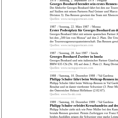
1979
/
Sonntag, 2. September 1979
/
Pergusa
Georges Bosshard beendet sein erstes Renne
Der Altdorfer Georges Bosshard fährt bei den zur Tou
auf Sizilien mit seinen Partnern Paul Geisser und Marc
Division 3). Das Rennen gewinnt das Team mit Xhencev
Quellen:
www.racingsportscars.com
-------------------------
1987
/
Sonntag, 22. März 1987
/
Monza
Erster Podestplatz für Georges Bosshard an
Georges Bosshard fährt mit seinem spanischen Partner
bei den „500 km von Monza“ auf den 2. Platz. Der Urner
der Tourenwageneuropameisterschaft. Das Rennen gew
Quellen:
www.racingsportscars.com
-------------------------
1987
/
Sonntag, 28. Juni 1987
/
Imola
Georges Bosshard Zweiter in Imola
Georges Bosshard und sein italienischer Partner Gianf
BMW 635 CSi (Nr. 18) auf dem 2. Platz (1. Rang Divi
Quellen:
www.racingsportscars.com
-------------------------
1988
/
Samstag, 10. Dezember 1988
/
Val Gardena
Philipp Schuler fährt beim Weltcup-Rennen i
Philipp Schuler fährt beim Weltcup-Rennen in Val Garde
Resultat und ist damit viertbester Schweizer (3. Peter M
der Österreicher Helmut Höflehner (2:02:67).
Quellen:
www.fis-ski.com
-------------------------
1989
/
Samstag, 16. Dezember 1989
/
Val Gardena
Philipp Schuler erleidet Kreuzbandriss auf de
Philipp Schuler zieht sich wie Peter Müller bei den Ka
brutale Rennen gewinnt. Pirmin Zurbriggen vor Franz H
beiden Ausfällen zeigen die Schweizer eine starke Leistu