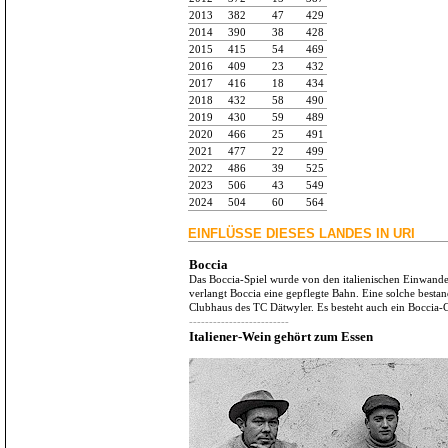
2013
382
47
429
2014
390
38
428
2015
415
54
469
2016
409
23
432
2017
416
18
434
2018
432
58
490
2019
430
59
489
2020
466
25
491
2021
477
22
499
2022
486
39
525
2023
506
43
549
2024
504
60
564
EINFLÜSSE DIESES LANDES IN URI
Boccia
Das Boccia-Spiel wurde von den italienischen Einwande
verlangt Boccia eine gepflegte Bahn. Eine solche bestan
Clubhaus des TC Dätwyler. Es besteht auch ein Boccia-C
-------------------------
Italiener-Wein gehört zum Essen