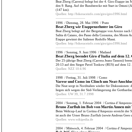
Beat Zberg (Carrera) belegt bei der 4. Giro-Etappe im M
den 9. Rang. Auf der Rundstrecke mit Start in Ostuni (
(147 km).
Quellen:
http://bikeraceinfo.com/giro/giro1996.html
-------------------------
1996
/
Dienstag, 28. Mai 1996
/
Prato
Beat Zberg wir Etappenzehnter im Giro
Beat Zberg belegt auf der Bergetappe von Arezzo nach 
Salita di Caiano, des Passo della Consuma, des Monte 
Etappe gewinnt der Italiener Rodolfo Massi.
Quellen:
http://bikeraceinfo.com/giro/giro1996.html
-------------------------
1996
/
Sonntag, 9. Juni 1996
/
Mailand
Beat Zberg beendet Giro d'Italia auf dem 12
Der 25-jährige Beat Zberg (Carrera Jeans-Tassoni) been
20:13 auf den Sieger Pavel Tonkow (RUS) auf dem 12.
Quellen:
NZZ 10.6.96
-------------------------
1998
/
Freitag, 31. Juli 1998
/
Como
Varese und Como im Clinch um Neat-Anschlu
Die Neat sorgt in Norditalien wieder für Diskussionen
liegen sich wegen der Süd-Verlängerung der Gotthardac
Quellen:
UW 39, 31.7.1998
-------------------------
2004
/
Sonntag, 1. Februar 2004
/
Cortina d’Ampezzo
Bruno Zurfluh im Bob von Martin Annen mit
Beim Weltcup-Lauf in Cortina d'Ampezzo erreicht der Sc
ist auch der Urner Bruno Zurfluh (sowie Andreas Gees
Quellen:
www.wikipedia.de
-------------------------
2004
/
Mittwoch, 4. Februar 2004
/
Cortina d’Ampezz