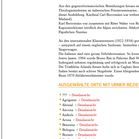
Aus den gegenreformatorischen Bemühungen heraus ents
Theologiestudenten an italienischen Priesterseminarie
dieser Ausbildung. Kardinal Carl Borromäus war treiben
Mailand).
Karl Borromäus war zusammen mit Ritter Walter von Roll
Kapuzinerkloster nördlich der Alpen errichteten. Altdor
Päpstlichen Nuntius.
An den internationalen Klausenrennen (1922-1934) gewa
– untypisch auf einem englischen Sunbeam. Immerhin w
Siegerwagen.
Die Italiener sind eine grosse Velofahrernation. So konn
feiern lassen. 1994 wurde Bruno Risi in Palermo Rad-W
Indergand nehmen regelmässig und erfolgreich an Moun
Die Triathletin Jolanda Annen holte sich in Cagliari ih
Italien besitzt auch schöne Skigebiete. Einen klingend
Russi 1970 Abfahrtsweltmeister wurde.
AUSGEWÄHLTE ORTE MIT URNER BEZI
???
>
Detailansicht
Agrigento
>
Detailansicht
Ahrntal
>
Detailansicht
Ancona
>
Detailansicht
Antholz
>
Detailansicht
Arona
>
Detailansicht
Benzona
>
Detailansicht
Bologna
>
Detailansicht
Bormio
>
Detailansicht