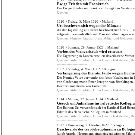
Ewige Frieden mit Frankreich
Der Ewige Frieden mit Frankreich bringt den Verzicht au
Quellen:
-------------------------
1520
/
Freitag, 5. März 1520
/
Mailand
Uri beschwert sich wegen der Münzen
An der Tagsatzung zu Luzern beschwert sich Uri: «....
uffgesetzt, was unleidlich sei. Man sol rathschlagen wie
Quellen:
Püntener August, Urner Münz- und Geldgeschi
-------------------------
1528
/
Sonntag, 29. Januar 1528
/
Mailand
Verbot des Viehverkaufs wird erneuert
Die Tagsatzung in Luzern erneuert das erlassene Verbo
Quellen:
Gisler Friedrich, Urner Geschichtskalender, Ban
-------------------------
1562
/
Sonntag, 4. März 1562
/
Bologna
Verlängerung des Diensturlaubs wegen Hochze
Der Nuntius Volpe verwendet sich beim Vizelegaten in
von Gardehauptmann Ritter Peregrin von Beroldingen,
Hochzeit mit Ursula von Liebenfels.
Quellen:
Gisler Friedrich, Urner Geschichtskalender, Bd.
-------------------------
1614
/
Montag, 27. Januar 1614
/
Mailand
Gesuch um Aufnahme ins helvetische Kollegi
Der Rat von Uri verwendet sich bei Kardinal Karl Bo
Eder in das Helvetische Kollegium in Mailand.
Quellen:
Gisler Friedrich, Urner Geschichtskalender, Ban
-------------------------
1627
/
Donnerstag, 7. Oktober 1627
/
Bologna
Beschwerde des Gardehauptmanns zu Bologn
Jakob Arnold, Hauptmann eines eidgenössischen Fähnleins