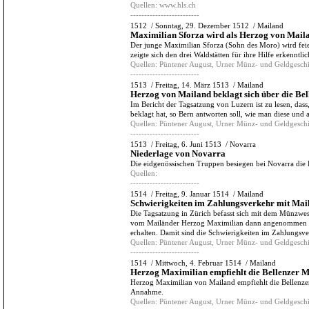
Quellen:
www.hls.ch
-------------------------
1512
/
Sonntag, 29. Dezember 1512
/
Mailand
Maximilian Sforza wird als Herzog von Maila
Der junge Maximilian Sforza (Sohn des Moro) wird feie
zeigte sich den drei Waldstätten für ihre Hilfe erkenntlic
Quellen:
Püntener August, Urner Münz- und Geldgeschi
-------------------------
1513
/
Freitag, 14. März 1513
/
Mailand
Herzog von Mailand beklagt sich über die Be
Im Bericht der Tagsatzung von Luzern ist zu lesen, das
beklagt hat, so Bern antworten soll, wie man diese und a
Quellen:
Püntener August, Urner Münz- und Geldgeschi
-------------------------
1513
/
Freitag, 6. Juni 1513
/
Novarra
Niederlage von Novarra
Die eidgenössischen Truppen besiegen bei Novarra die 
Quellen:
-------------------------
1514
/
Freitag, 9. Januar 1514
/
Mailand
Schwierigkeiten im Zahlungsverkehr mit Mai
Die Tagsatzung in Zürich befasst sich mit dem Münzwe
vom Mailänder Herzog Maximilian dann angenommen w
erhalten. Damit sind die Schwierigkeiten im Zahlungsv
Quellen:
Püntener August, Urner Münz- und Geldgeschi
-------------------------
1514
/
Mittwoch, 4. Februar 1514
/
Mailand
Herzog Maximilian empfiehlt die Bellenzer 
Herzog Maximilian von Mailand empfiehlt die Bellenz
Annahme.
Quellen:
Püntener August, Urner Münz- und Geldgeschi