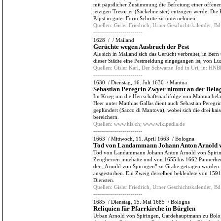
mit päpstlicher Zustimmung die Befreiung einer offen
jetzigen Tresorier (Säckelmeister) entzogen werde. Die
Papst in guter Form Schritte zu unternehmen.
Quellen:
Gisler Friedrich, Urner Geschichtskalender, Bd.
-------------------------
1628
/
/
Mailand
Gerüchte wegen Ausbruch der Pest
Als sich in Mailand sich das Gerücht verbreitet, in Bern
dieser Städte eine Pestmeldung eingegangen ist, von Lu
Quellen:
Gisler Karl, Der Schwarze Tod in Uri, in: HNB
-------------------------
1630
/
Dienstag, 16. Juli 1630
/
Mantua
Sebastian Peregrin Zwyer nimmt an der Bela
Im Krieg um die Herrschaftsnachfolge von Mantua bela
Heer unter Matthias Gallas dient auch Sebastian Pereg
geplündert (Sacco di Mantova), wobei sich die drei kais
bereichern.
Quellen:
www.hls.ch; www.wikipedia.de
-------------------------
1663
/
Mittwoch, 11. April 1663
/
Bologna
Tod von Landammann Johann Anton Arnold v
Tod von Landammann Johann Anton Arnold von Spiringe
Zeugherren innehatte und von 1655 bis 1662 Pannerherr
der „Arnold von Spiringen" zu Grabe getragen worden. 
ausgestorben. Ein Zweig derselben bekleidete von 159
Diensten.
Quellen:
Gisler Friedrich, Urner Geschichtskalender, Bd.
-------------------------
1685
/
Dienstag, 15. Mai 1685
/
Bologna
Reliquien für Pfarrkirche in Bürglen
Urban Arnold von Spiringen, Gardehauptmann zu Bolo