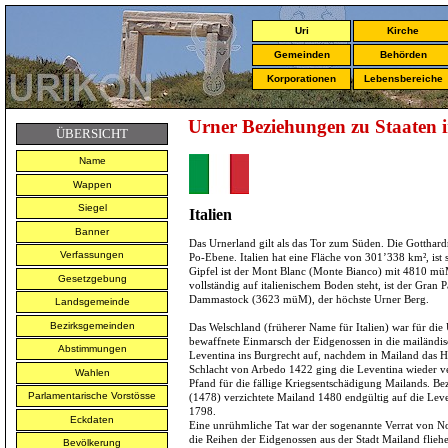
Uri
Kirche
Gemeinden
Behörden
Korporationen
Lebensbereiche
Urner Beziehungen zu Staaten i
ÜBERSICHT
Name
Wappen
Siegel
Italien
Banner
Das Urnerland gilt als das Tor zum Süden. Die Gotthard
Verfassungen
Po-Ebene. Italien hat eine Fläche von 301’338 km², ist 
Gipfel ist der Mont Blanc (Monte Bianco) mit 4810 mü
Gesetzgebung
vollständig auf italienischem Boden steht, ist der Gr
Dammastock (3623 müM), der höchste Urner Berg.
Landsgemeinde
Bezirksgemeinden
Das Welschland (früherer Name für Italien) war für die 
bewaffnete Einmarsch der Eidgenossen in die mailänd
Abstimmungen
Leventina ins Burgrecht auf, nachdem in Mailand das He
Schlacht von Arbedo 1422 ging die Leventina wieder ver
Wahlen
Pfand für die fällige Kriegsentschädigung Mailands. Be
Parlamentarische Vorstösse
(1478) verzichtete Mailand 1480 endgültig auf die Leven
1798.
Eckdaten
Eine unrühmliche Tat war der sogenannte Verrat von No
die Reihen der Eidgenossen aus der Stadt Mailand flie
Bevölkerung