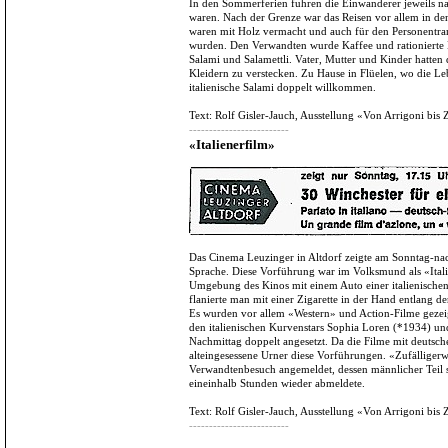
In den Sommerferien fuhren die Einwanderer jeweils n
waren. Nach der Grenze war das Reisen vor allem in de
waren mit Holz vermacht und auch für den Personentran
wurden. Den Verwandten wurde Kaffee und rationierte L
Salami und Salamettli. Vater, Mutter und Kinder hatten 
Kleidern zu verstecken. Zu Hause in Flüelen, wo die Leb
italienische Salami doppelt willkommen.
Text: Rolf Gisler-Jauch, Ausstellung «Von Arrigoni b
-------------------------
«Italienerfilm»
Das Cinema Leuzinger in Altdorf zeigte am Sonntag-nach
Sprache. Diese Vorführung war im Volksmund als «Italie
Umgebung des Kinos mit einem Auto einer italienischen
flanierte man mit einer Zigarette in der Hand entlang d
Es wurden vor allem «Western» und Action-Filme geze
den italienischen Kurvenstars Sophia Loren (*1934) un
Nachmittag doppelt angesetzt. Da die Filme mit deutsch
alteingesessene Urner diese Vorführungen. «Zufälliger
Verwandtenbesuch angemeldet, dessen männlicher Teil si
eineinhalb Stunden wieder abmeldete.
Text: Rolf Gisler-Jauch, Ausstellung «Von Arrigoni b
-------------------------