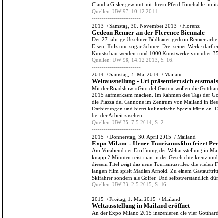
Claudia Gisler gewinnt mit ihrem Pferd Touchable im ita
Quellen:
UW 97, 10.12.2011
-------------------------
2013
/
Samstag, 30. November 2013
/
Florenz
Gedeon Renner an der Florence Biennale
Der 27-jährige Urschner Bildhauer gedeon Renner arbei
Eisen, Holz und sogar Schnee. Drei seiner Werke darf er
Kunstschau werden rund 1000 Kunstwerke von über 350
Quellen:
UW 98, 14.12.2013, S. 16.
-------------------------
2014
/
Samstag, 3. Mai 2014
/
Mailand
Weltausstellung - Uri präsentiert sich erstmal
Mit der Roadshow «Giro del Gusto» wollen die Gotthardk
2015 aufmerksam machen. Im Rahmen des Tags der Got
die Piazza del Cannone im Zentrum von Mailand in Besc
Darbietungen und bietet kulinarische Spezialitäten an
bei der Arbeit zusehen.
Quellen:
UW 35, 7.5.2014, S. 2.
-------------------------
2015
/
Donnerstag, 30. April 2015
/
Mailand
Expo Milano - Urner Tourismusfilm feiert Pr
Am Vorabend der Eröffnung der Weltausstellung in Maila
knapp 2 Minuten reist man in der Geschichte kreuz un
diesem Titel zeigt das neue Tourismusvideo die vielen 
langen Film spielt Madlen Arnold. Zu einem Gastauftrit
Skifahrer sondern als Golfer. Und selbstverständlich dü
Quellen:
UW 33, 2.5.2015, S. 16.
-------------------------
2015
/
Freitag, 1. Mai 2015
/
Mailand
Weltausstellung in Mailand eröffnet
An der Expo Milano 2015 inszenieren die vier Gotthard