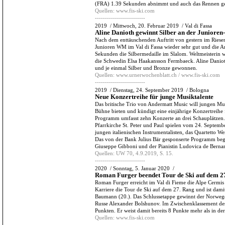
(FRA) 1.39 Sekunden abnimmt und auch das Rennen g
Quellen:
www.fis-ski.com
-------------------------
2019
/
Mittwoch, 20. Februar 2019
/
Val di Fassa
Aline Danioth gewinnt Silber an der Junior
Nach dem enttäuschenden Auftritt von gestern im Riesen
Junioren WM im Val di Fassa wieder sehr gut und die A
Sekunden die Silbermedaille im Slalom. Weltmeisterin 
die Schwedin Elsa Haakansson Fermbaeck. Aline Danio
und je einmal Silber und Bronze gewonnen.
Quellen:
www.urnerwochenblatt.ch / www.fis-ski.com
-------------------------
2019
/
Dienstag, 24. September 2019
/
Bologna
Neue Konzertreihe für junge Musiktalente
Das britische Trio von Andermatt Music will jungen Mus
Bühne bieten und kündigt eine einjährige Konzertreihe 
Programm umfasst zehn Konzerte an drei Schauplätzen. 
Pfarrkirche St. Peter und Paul spielen vom 24. Septem
jungen italienischen Instrumentalisten, das Quartetto 
Das von der Bank Julius Bär gesponserte Programm begi
Giuseppe Gibboni und der Pianistin Ludovica de Berna
Quellen:
UW 70, 4.9.2019, S. 15.
-------------------------
2020
/
Sonntag, 5. Januar 2020
/
Roman Furger beendet Tour de Ski auf dem 2
Roman Furger erreicht im Val di Fieme die Alpe Cermis 
Karriere die Tour de Ski auf dem 27. Rang und ist damit
Baumann (20.). Das Schlussetappe gewinnt der Norweg
Russe Alexander Bolshunov. Im Zwischenklassement des
Punkten. Er weist damit bereits 8 Punkte mehr als in de
Quellen:
www.fis-ski.com
-------------------------