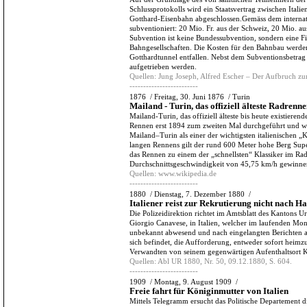
Schlussprotokolls wird ein Staatsvertrag zwischen Itali
Gotthard-Eisenbahn abgeschlossen.Gemäss dem internat
subventioniert: 20 Mio. Fr. aus der Schweiz, 20 Mio. au
Subvention ist keine Bundessubvention, sondern eine F
Bahngesellschaften. Die Kosten für den Bahnbau werden
Gotthardtunnel entfallen. Nebst dem Subventionsbetrag
aufgetrieben werden.
Quellen:
Jung Joseph, Alfred Escher – Der Aufbruch zu
-------------------------
1876
/
Freitag, 30. Juni 1876
/
Turin
Mailand - Turin, das offiziell älteste Radrenn
Mailand-Turin, das offiziell älteste bis heute existiere
Rennen erst 1894 zum zweiten Mal durchgeführt und wird
Mailand–Turin als einer der wichtigsten italienischen „
langen Rennens gilt der rund 600 Meter hohe Berg Super
das Rennen zu einem der „schnellsten“ Klassiker im Ra
Durchschnittsgeschwindigkeit von 45,75 km/h gewinne
Quellen:
www.wikipedia.de
-------------------------
1880
/
Dienstag, 7. Dezember 1880
/
Italiener reist zur Rekrutierung nicht nach H
Die Polizeidirektion richtet im Amtsblatt des Kantons U
Giorgio Canavese, in Italien, welcher im laufenden Mo
unbekannt abwesend und nach eingelangten Berichten a
sich befindet, die Aufforderung, entweder sofort heimzu
Verwandten von seinem gegenwärtigen Aufenthaltsort K
Quellen:
Abl UR 1880, Nr. 50, 09.12.1880, S. 604.
-------------------------
1909
/
Montag, 9. August 1909
/
Freie fahrt für Königinmutter von Italien
Mittels Telegramm ersucht das Politische Departement 