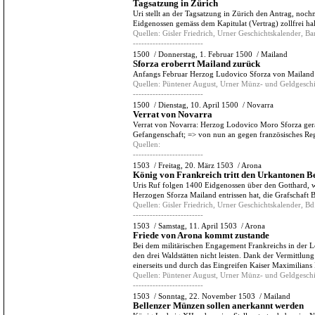
Tagsatzung in Zürich
Uri stellt an der Tagsatzung in Zürich den Antrag, noc
Eidgenossen gemäss dem Kapitulat (Vertrag) zollfrei hal
Quellen:
Gisler Friedrich, Urner Geschichtskalender, Ba
-------------------------
1500
/
Donnerstag, 1. Februar 1500
/
Mailand
Sforza eroberrt Mailand zurück
Anfangs Februar Herzog Ludovico Sforza von Mailand (
Quellen:
Püntener August, Urner Münz- und Geldgeschi
-------------------------
1500
/
Dienstag, 10. April 1500
/
Novarra
Verrat von Novarra
Verrat von Novarra: Herzog Lodovico Moro Sforza gerät
Gefangenschaft; => von nun an gegen französisches Re
Quellen:
-------------------------
1503
/
Freitag, 20. März 1503
/
Arona
König von Frankreich tritt den Urkantonen Be
Uris Ruf folgen 1400 Eidgenossen über den Gotthard, 
Herzogen Sforza Mailand entrissen hat, die Grafschaft 
Quellen:
Gisler Friedrich, Urner Geschichtskalender, Bd.
-------------------------
1503
/
Samstag, 11. April 1503
/
Arona
Friede von Arona kommt zustande
Bei dem militärischen Engagement Frankreichs in der L
den drei Waldstätten nicht leisten. Dank der Vermittlu
einerseits und durch das Eingreifen Kaiser Maximilians
Quellen:
Püntener August, Urner Münz- und Geldgeschi
-------------------------
1503
/
Sonntag, 22. November 1503
/
Mailand
Bellenzer Münzen sollen anerkannt werden