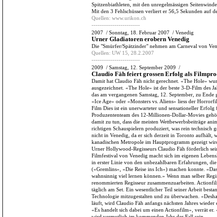
Spitzenbiathleten, mit den unregelmässigen Seitenwinde
Mit den 3 Fehlschüssen verliert er 56,5 Sekunden auf d
Quellen:
www.urikon.ch
-------------------------
2007
/
Sonntag, 18. Februar 2007
/
Venedig
Urner Gladiatoren erobern Venedig
Die "Smürfer/Spätzinder" nehmen am Carneval von Vene
Quellen:
UW 15, 28.2.2007
-------------------------
2009
/
Samstag, 12. September 2009
/
Claudio Fäh feiert grossen Erfolg als Filmpr
Damit hat Claudio Fäh nicht gerechnet. «The Hole» wu
ausgezeichnet. «The Hole» ist der beste 3-D-Film des Ja
das am vergangenen Samstag, 12. September, zu Ende g
«Ice Age» oder «Monsters vs. Aliens» liess der Horrorfi
Film Dies ist ein unerwarteter und sensationeller Erfo
Produzententeam des 12-Millionen-Dollar-Movies gehörte
damit zu tun, dass die meisten Wettbewerbsbeiträge ani
richtigen Schauspielern produziert, was rein technisch g
nicht in Venedig, da er sich derzeit in Toronto aufhält,
kanadischen Metropole im Hauptprogramm gezeigt wird.
Urner Hollywood-Regisseurs Claudio Fäh förderlich sein
Filmfestival von Venedig macht sich im eigenen Lebensla
in erster Linie von den unbezahlbaren Erfahrungen, di
(«Gremlins», «Die Reise ins Ich») machen konnte. «Das 
wahnsinnig viel lernen können.» Wenn man selber Regiss
renommierten Regisseur zusammenzuarbeiten. Actionfi
täglich am Set. Ein wesentlicher Teil seiner Arbeit bes
Technologie mitzugestalten und zu überwachen. «Deshal
läuft, wird Claudio Fäh anfangs nächsten Jahres wieder
«Es handelt sich dabei um einen Actionfilm», verrät er
wird vermutlich im kommenden Jahr der Fall sein.