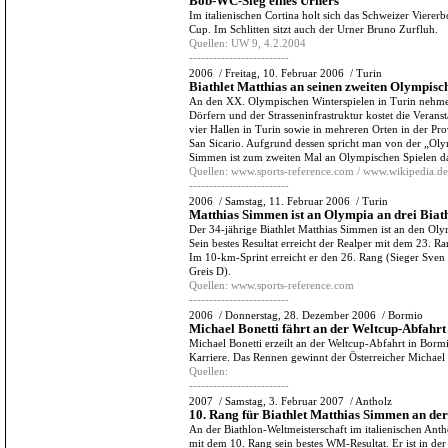
Bob-WC-Sieg eines Urners
Im italienischen Cortina holt sich das Schweizer Viere
Cup. Im Schlitten sitzt auch der Urner Bruno Zurfluh.
Quellen:
UW 9, 4.2.2004
-------------------------
2006
/
Freitag, 10. Februar 2006
/
Turin
Biathlet Matthias an seinen zweiten Olympisc
An den XX. Olympischen Winterspielen in Turin nehme
Dörfern und der Strasseninfrastruktur kostet die Verans
vier Hallen in Turin sowie in mehreren Orten in der Pro
San Sicario. Aufgrund dessen spricht man von der „Olym
Simmen ist zum zweiten Mal an Olympischen Spielen d
Quellen:
www.sports-reference.com / www.wikipedia.de
-------------------------
2006
/
Samstag, 11. Februar 2006
/
Turin
Matthias Simmen ist an Olympia an drei Biath
Der 34-jährige Biathlet Matthias Simmen ist an den Oly
Sein bestes Resultat erreicht der Realper mit dem 23. 
Im 10-km-Sprint erreicht er den 26. Rang (Sieger Sven
Greis D).
Quellen:
www.sports-reference.com
-------------------------
2006
/
Donnerstag, 28. Dezember 2006
/
Bormio
Michael Bonetti fährt an der Weltcup-Abfahrt
Michael Bonetti erzeilt an der Weltcup-Abfahrt in Bormi
Karriere. Das Rennen gewinnt der Österreicher Michael
Quellen:
-------------------------
2007
/
Samstag, 3. Februar 2007
/
Antholz
10. Rang für Biathlet Matthias Simmen an der
An der Biathlon-Weltmeisterschaft im italienischen Ant
mit dem 10. Rang sein bestes WM-Resultat. Er ist in de