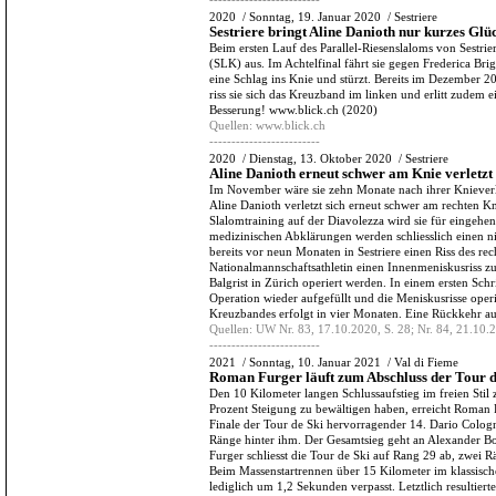
2020
/
Sonntag, 19. Januar 2020
/
Sestriere
Sestriere bringt Aline Danioth nur kurzes Glü
Beim ersten Lauf des Parallel-Riesenslaloms von Sestrier
(SLK) aus. Im Achtelfinal fährt sie gegen Frederica Br
eine Schlag ins Knie und stürzt. Bereits im Dezember 20
riss sie sich das Kreuzband im linken und erlitt zudem 
Besserung! www.blick.ch (2020)
Quellen:
www.blick.ch
-------------------------
2020
/
Dienstag, 13. Oktober 2020
/
Sestriere
Aline Danioth erneut schwer am Knie verletzt
Im November wäre sie zehn Monate nach ihrer Kniever
Aline Danioth verletzt sich erneut schwer am rechten K
Slalomtraining auf der Diavolezza wird sie für eingehe
medizinischen Abklärungen werden schliesslich einen ni
bereits vor neun Monaten in Sestriere einen Riss des r
Nationalmannschaftsathletin einen Innenmeniskusriss zu.
Balgrist in Zürich operiert werden. In einem ersten Sc
Operation wieder aufgefüllt und die Meniskusrisse operi
Kreuzbandes erfolgt in vier Monaten. Eine Rückkehr auf
Quellen:
UW Nr. 83, 17.10.2020, S. 28; Nr. 84, 21.10.2
-------------------------
2021
/
Sonntag, 10. Januar 2021
/
Val di Fieme
Roman Furger läuft zum Abschluss der Tour de
Den 10 Kilometer langen Schlussaufstieg im freien Stil 
Prozent Steigung zu bewältigen haben, erreicht Roman F
Finale der Tour de Ski hervorragender 14. Dario Colog
Ränge hinter ihm. Der Gesamtsieg geht an Alexander 
Furger schliesst die Tour de Ski auf Rang 29 ab, zwei Rä
Beim Massenstartrennen über 15 Kilometer im klassische
lediglich um 1,2 Sekunden verpasst. Letztlich resultiert