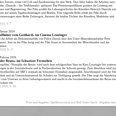
lice Zenoni, erntet viel Lob und Anerkennung für sein Werk. Drei Jahre haben die Arbeiten zum
lm «Danioth – der Teufelsmaler» gedauert. Das Premierenpublikum goutiert die Leistung mit
aus und Begeisterung. Der Film erzählt die Lebensgeschichte des Künstlers Heinrich Danioth un
llem auf seinen Tagebucheinträgen und Briefen. Eine tragende Rolle erhält der Film durch
Erinnerungen einer Reihe Zeitzeugen, darunter die beiden Töchter des Künstlers, Madeleine und
015, S. 7.
 Januar 2024
allhüter vom Gotthard» im Cinema Leuzinger
at die Arbeit am Dokumentarfilm von Felice Zenoni über den Urner Mineralienaufseher Peter
ert. Jetzt ist der Film fertig und der Film feuert in Anwesenheit der Mitwirkenden und der
miere.
024, S. 17.
 Februar 2026
der Reuss» im Schweizer Fernsehen
arfilm «Nomadin der Reuss» wird nach dem erfolgreichen Start im Kino Leuzinger bei weitere
ngen in der Zentralschweiz und in Fischereikreisen der Schweiz gezeigt. Zum Abschluss wird nu
forellenfilm auf SRF 1 erstmals im Schweizer Fernsehen ausgestrahlt. Anschliessend wird der Fi
hkeit und als Unterrichtsmaterial für Schulen zur Verfügung gestellt. Der Film zeigt die Wanderu
le vom Urnersee zu ihren Geburtsgewässern und taucht in die Gewässerlebensräume der Reuss un
ewässer ein.
.2026, S. 28.
Texte und Angaben: Quellenverweise und Rolf Gisler-Jauch / Angaben oh