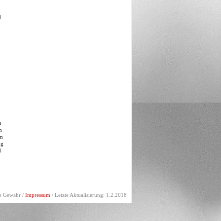
d
n
n
lm
ng
d
ne Gewähr /
Impressum
/ Letzte Aktualisierung: 1.2.2018