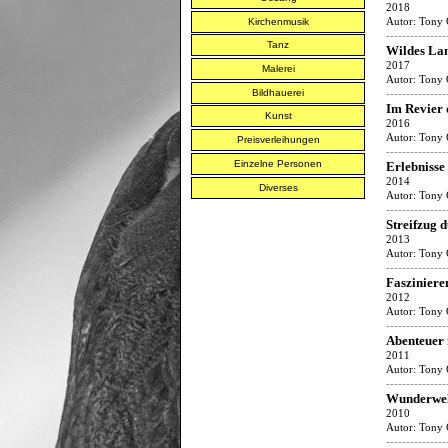
2018
Autor:
Tony 
Kirchenmusik
---------------
Tanz
Wildes La
2017
Malerei
Autor:
Tony 
Bildhauerei
---------------
Im Revier 
Kunst
2016
Autor:
Tony 
Preisverleihungen
---------------
Einzelne Personen
Erlebnisse
2014
Diverses
Autor:
Tony 
---------------
Streifzug 
2013
Autor:
Tony 
---------------
Fasziniere
2012
Autor:
Tony 
---------------
Abenteuer 
2011
Autor:
Tony 
---------------
Wunderwelt
2010
Autor:
Tony 
---------------