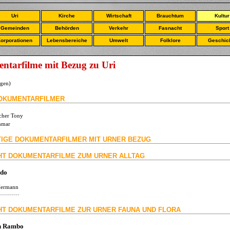
Uri
Kirche
Wirtschaft
Brauchtum
Kultur
Gemeinden
Behörden
Verkehr
Fasnacht
Sport
orporationen
Lebensbereiche
Umwelt
Folklore
Geschic
tarfilme mit Bezug zu Uri
lgen)
OKUMENTARFILMER
cher Tony
hmar
IGE DOKUMENTARFILMER MIT URNER BEZUG
HT DOKUMENTARFILME ZUM URNER ALLTAG
rdo
 Hermann
----------
HT DOKUMENTARFILME ZUR URNER FAUNA UND FLORA
ch Rambo