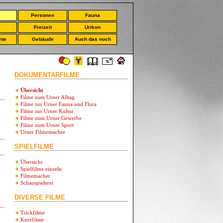
Personen
Fauna
Freizeit
Urikon
hte
Gebäude
Auch das noch
DOKUMENTARFILME
Übersicht
Filme zum Urner Alltag
Filme zur Urner Fauna und Flora
Filme zur Urner Kultur
Filme zum Urner Gewerbe
Filme zum Urner Sport
Urner Filmemacher
SPIELFILME
Übersicht
Spielfilme einzeln
Filmemacher
Schauspielerei
DIVERSE FILME
Trickfilme
Kurzfilme