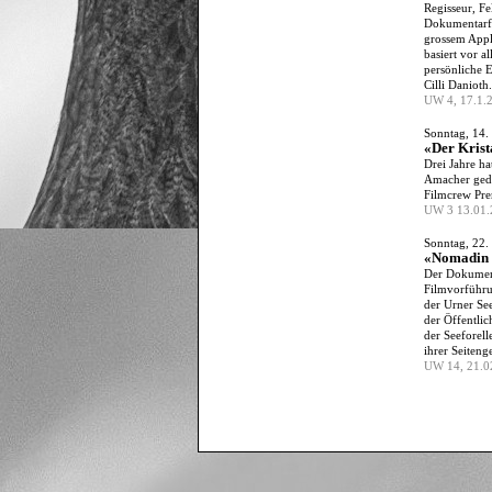
Regisseur, Fe
Dokumentarfi
grossem Appl
basiert vor a
persönliche 
Cilli Danioth.
UW 4, 17.1.2
Sonntag, 14.
«Der Krist
Drei Jahre h
Amacher gedau
Filmcrew Pre
UW 3 13.01.2
Sonntag, 22.
«Nomadin 
Der Dokument
Filmvorführu
der Urner See
der Öffentlic
der Seeforel
ihrer Seiteng
UW 14, 21.02