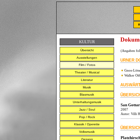
K
Dokumen
KULTUR
Übersicht
(Angaben fo
Ausstellungen
URNER D
Film / Fotos
Gnos-Löts
Theater / Musical
Walker Ot
Literatur
AUSWÄRT
Musik
ÜBERSIC
Blasmusik
Unterhaltungsmusik
San Gotta
2007
Jazz / Soul
Autor:
Villi
Pop / Rock
---------------
Klassik / Operette
ÜBERSIC
Volksmusik
Platzhirs
Gesang