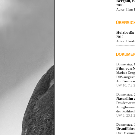
Bergauf, B
2008
Autor:
Hans 
---------------
ÜBERSIC
Holzbodä:
2012
Autor:
Haral
---------------
DOKUMEN
Donnerstag, 
Film von 
Markus Zeugi
DRS ausgestra
Am Baumstamm
UW 10, 7.2.
Donnerstag, 
Naturfilm 
Das Schweize
Attinghausen 
den Rothirsc
UW 6, 23.1.
Donnerstag, 
Uraufführu
Der Dokument