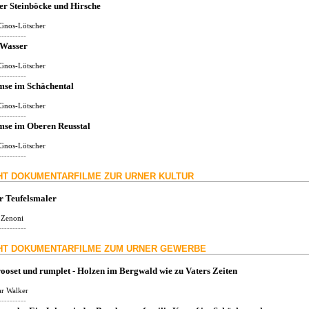
er Steinböcke und Hirsche
Gnos-Lötscher
----------
 Wasser
Gnos-Lötscher
----------
mse im Schächental
Gnos-Lötscher
----------
mse im Oberen Reusstal
Gnos-Lötscher
----------
HT DOKUMENTARFILME ZUR URNER KULTUR
r Teufelsmaler
e Zenoni
----------
HT DOKUMENTARFILME ZUM URNER GEWERBE
ooset und rumplet - Holzen im Bergwald wie zu Vaters Zeiten
r Walker
----------