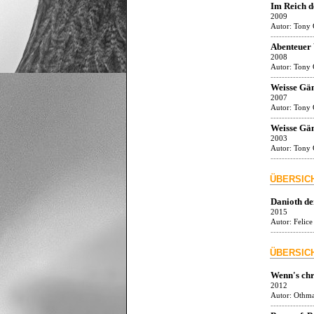
Im Reich d
2009
Autor:
Tony 
---------------
Abenteuer
2008
Autor:
Tony 
---------------
Weisse Gä
2007
Autor:
Tony 
---------------
Weisse Gä
2003
Autor:
Tony 
---------------
ÜBERSIC
Danioth de
2015
Autor:
Felic
---------------
ÜBERSIC
Wenn's chr
2012
Autor:
Othma
---------------