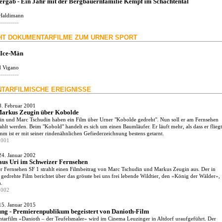
ergab - Ein Jahr mit der Bergbauernfamilie Kempf im Schächtental
Haldimann
----------
HT DOKUMENTARFILME ZUM URNER SPORT
 Ice-Män
d Vigano
----------
TARFILMISCHE EREIGNISSE
8. Februar 2001
Markus Zeugin über Kobolde
n und Marc Tschudin haben ein Film über Urner "Kobolde gedreht". Nun soll er am Fernsehen
hlt werden. Beim "Kobold" handelt es sich um einen Baumläufer. Er läuft mehr, als dass er fliegt
 ist er mit seiner rindenähnlichen Gefiederzeichnung bestens getarnt.
2001
24. Januar 2002
aus Uri im Schweizer Fernsehen
r Fernsehen SF 1 strahlt einen Filmbeitrag von Marc Tschudin und Markus Zeugin aus. Der in
gedrehte Film berichtet über das grösste bei uns frei lebende Wildtier, den «König der Wälder»,
h.
2002
15. Januar 2015
ng - Premierenpublikum begeistert von Danioth-Film
arfilm «Danioth – der Teufelsmaler» wird im Cinema Leuzinger in Altdorf uraufgeführt. Der