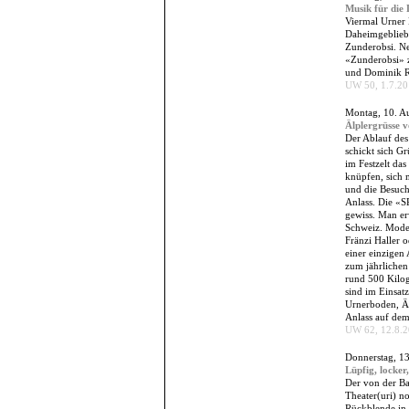
Musik für die
Viermal Urner 
Daheimgeblieb
Zunderobsi. Ne
«Zunderobsi» z
und Dominik Ro
UW 50, 1.7.201
Montag, 10. A
Älplergrüsse 
Der Ablauf des
schickt sich G
im Festzelt das
knüpfen, sich 
und die Besuch
Anlass. Die «S
gewiss. Man er
Schweiz. Moder
Fränzi Haller 
einer einzigen
zum jährlichen
rund 500 Kilog
sind im Einsatz
Urnerboden, Äl
Anlass auf dem
UW 62, 12.8.20
Donnerstag, 1
Lüpfig, locker
Der von der Ba
Theater(uri) no
Rückblende in 