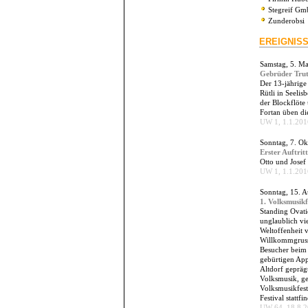
Stegreif G
Zunderobsi
EREIGNIS
Samstag, 5. M
Gebrüder Trutt
Der 13-jährige
Rütli in Seelis
der Blockflöte
Fortan üben di
UW 1, 1.1.2016
Sonntag, 7. O
Erster Auftri
Otto und Josef
UW 1, 1.1.2016
Sonntag, 15. 
1. Volksmusikf
Standing Ovati
unglaublich vi
Weltoffenheit 
Willkommgruss 
Besucher beim 
gebürtigen Appe
Altdorf gepräg
Volksmusik, ge
Volksmusikfesti
Festival stattf
UW 64, 18.8.