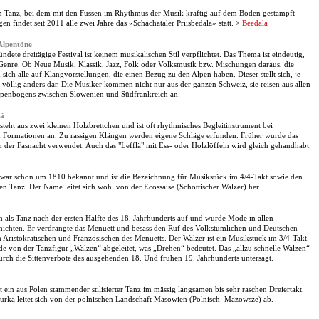
in Tanz, bei dem mit den Füssen im Rhythmus der Musik kräftig auf dem Boden gestampft
gen findet seit 2011 alle zwei Jahre das «Schächätaler Priisbedälä» statt. >
Beedälä
Alpentöne
dete dreitägige Festival ist keinem musikalischen Stil verpflichtet. Das Thema ist eindeutig,
 Genre. Ob Neue Musik, Klassik, Jazz, Folk oder Volksmusik bzw. Mischungen daraus, die
 sich alle auf Klangvorstellungen, die einen Bezug zu den Alpen haben. Dieser stellt sich, je
 völlig anders dar. Die Musiker kommen nicht nur aus der ganzen Schweiz, sie reisen aus allen
lpenbogens zwischen Slowenien und Südfrankreich an.
lä
steht aus zwei kleinen Holzbrettchen und ist oft rhythmisches Begleitinstrument bei
 Formationen an. Zu rassigen Klängen werden eigene Schläge erfunden. Früher wurde das
in der Fasnacht verwendet. Auch das "Lefflä" mit Ess- oder Holzlöffeln wird gleich gehandhabt.
 war schon um 1810 bekannt und ist die Bezeichnung für Musikstück im 4/4-Takt sowie den
n Tanz. Der Name leitet sich wohl von der Ecossaise (Schottischer Walzer) her.
 als Tanz nach der ersten Hälfte des 18. Jahrhunderts auf und wurde Mode in allen
chichten. Er verdrängte das Menuett und besass den Ruf des Volkstümlichen und Deutschen
Aristokratischen und Französischen des Menuetts. Der Walzer ist ein Musikstück im 3/4-Takt.
 von der Tanzfigur „Walzen“ abgeleitet, was „Drehen“ bedeutet. Das „allzu schnelle Walzen“
urch die Sittenverbote des ausgehenden 18. Und frühen 19. Jahrhunderts untersagt.
 ein aus Polen stammender stilisierter Tanz im mässig langsamen bis sehr raschen Dreiertakt.
ka leitet sich von der polnischen Landschaft Masowien (Polnisch: Mazowsze) ab.