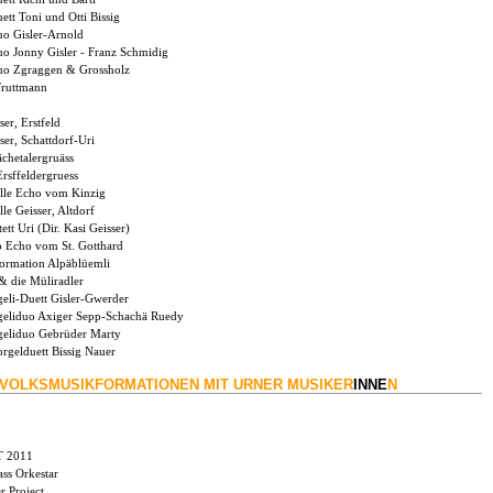
tt Toni und Otti Bissig
o Gisler-Arnold
o Jonny Gisler - Franz Schmidig
uo Zgraggen & Grossholz
Truttmann
ser, Erstfeld
ser, Schattdorf-Uri
chetalergruäss
rsffeldergruess
lle Echo vom Kinzig
le Geisser, Altdorf
ett Uri (Dir. Kasi Geisser)
o Echo vom St. Gotthard
formation Alpäblüemli
 & die Müliradler
eli-Duett Gisler-Gwerder
eliduo Axiger Sepp-Schachä Ruedy
eliduo Gebrüder Marty
rgelduett Bissig Nauer
VOLKSMUSIKFORMATIONEN MIT URNER MUSIKER
INNE
N
 2011
ss Orkestar
r Project