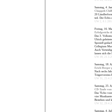
Samstag, 4. Ja
Chäppeli-Chilb
20 Ländlerform
teil. Der Erlös
UW 2, 8.1.2014
Freitag, 16. M
Erfolgreichs d
Das 3. Volksmu
Ulrich geleitet
Speziell gedac
Collegium Musi
Auch Verteidig
lassen sich die
UW 39, 21.5.20
Samstag, 18. A
Erich Herger 
Nach sechs Jahr
Trägervereins 
UW 31, 25.4.20
Samstag, 25. A
CD-Taufe von
Das "Echo vom 
vier Musikante
Bestehen und k
UW 32, 29.4.20
Samstag, 4. Ju