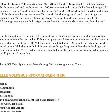
dlerische Tänze (Wolfgang Amadeus Mozart) und Ländler Tänze tauchen seit dem letzten
. Jahrhunderts auf und verdrängen um 1800 frühere regionale und örtliche Bezeichnungen. In
zeichnet „Ländler“ und Ländlermusik eine zu Beginn des 20. Jahrhunderts aus der ländlichen
19. Jahrhunderts hervorgegangene Tanz- und Unterhaltungsmusik und somit ein ganzes
stehend aus Walzer, Ländler, Mazurka, Polka, Schottisch und Fox. Ländlermusik ist
 formal grösstenteils einfach aufgebaut, so dass das spontane Musizieren aus dem Stegreif
st ein Musikantentreffen in einem Restaurant. Volksmusikanten kommen zu dem angesagten
n, um miteinander zu spielen. Dabei kann jeder sein Instrument mitnehmen und bei anderen
elen oder auch mitsingen. Da Volksmusik oft nach bekannten Schemata aufgebaut ist, ist dies
 unbekannten Melodien möglich, können sich zufällige Gruppen bilden, die in der Lage sind,
usik darzubieten. Viele Lieder sind allgemein bekannt. Es gibt kein Programm, jeder kann aus
n Repertoire frei wählen.
ie im 3/4-Takt. Später auch Bezeichnung für die dazu getanzten Tänze.
NELLE VOLKSMUSIKFORMATIONEN IN URI
sschau
hammlibärg
oschtsack
elle Imholz
und Schwyzerörgeliduo Richi, Sepp und Hanspeter
ett Gebrüder Bissig
uett Huggler-Arnold
tt Richi und Bärti