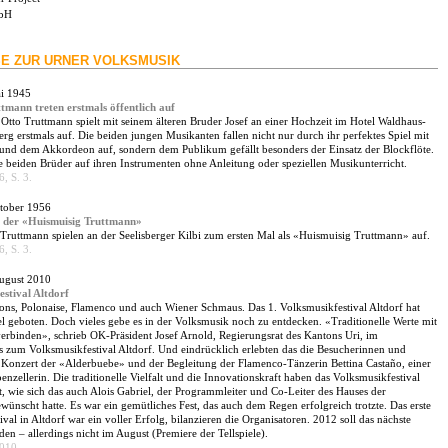
mbH
SE ZUR URNER VOLKSMUSIK
ai 1945
mann treten erstmals öffentlich auf
 Otto Truttmann spielt mit seinem älteren Bruder Josef an einer Hochzeit im Hotel Waldhaus-
berg erstmals auf. Die beiden jungen Musikanten fallen nicht nur durch ihr perfektes Spiel mit
 und dem Akkordeon auf, sondern dem Publikum gefällt besonders der Einsatz der Blockflöte.
e beiden Brüder auf ihren Instrumenten ohne Anleitung oder speziellen Musikunterricht.
, S. 3.
ktober 1956
tt der «Huismuisig Truttmann»
 Truttmann spielen an der Seelisberger Kilbi zum ersten Mal als «Huismuisig Truttmann» auf.
, S. 3.
August 2010
estival Altdorf
ons, Polonaise, Flamenco und auch Wiener Schmaus. Das 1. Volksmusikfestival Altdorf hat
el geboten. Doch vieles gebe es in der Volksmusik noch zu entdecken. «Traditionelle Werte mit
verbinden», schrieb OK-Präsident Josef Arnold, Regierungsrat des Kantons Uri, im
zum Volksmusikfestival Altdorf. Und eindrücklich erlebten das die Besucherinnen und
Konzert der «Alderbuebe» und der Begleitung der Flamenco-Tänzerin Bettina Castaño, einer
nzellerin. Die traditionelle Vielfalt und die Innovationskraft haben das Volksmusikfestival
t, wie sich das auch Alois Gabriel, der Programmleiter und Co-Leiter des Hauses der
wünscht hatte. Es war ein gemütliches Fest, das auch dem Regen erfolgreich trotzte. Das erste
val in Altdorf war ein voller Erfolg, bilanzieren die Organisatoren. 2012 soll das nächste
inden – allerdings nicht im August (Premiere der Tellspiele).
2010