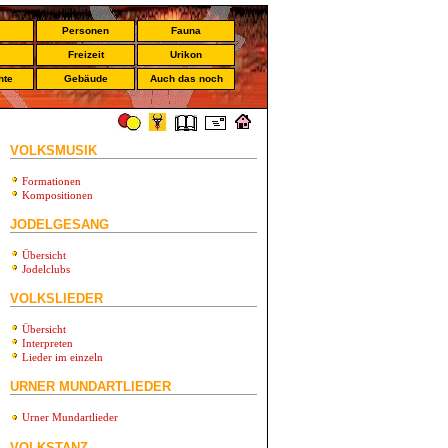
Personen
Fauna
Freizeit
Urikon
hte
Gebäude
Auch das noch
VOLKSMUSIK
Formationen
Kompositionen
JODELGESANG
Übersicht
Jodelclubs
VOLKSLIEDER
Übersicht
Interpreten
Lieder im einzeln
URNER MUNDARTLIEDER
Urner Mundartlieder
VOLKSTANZ