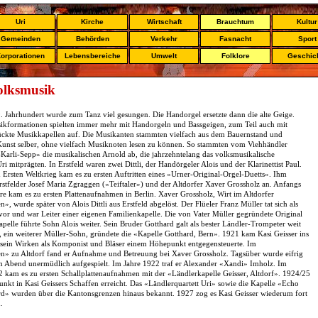
Uri
Kirche
Wirtschaft
Brauchtum
Kultur
Gemeinden
Behörden
Verkehr
Fasnacht
Sport
orporationen
Lebensbereiche
Umwelt
Folklore
Geschic
olksmusik
19. Jahrhundert wurde zum Tanz viel gesungen. Die Handorgel ersetzte dann die alte Geige.
ikformationen spielten immer mehr mit Handorgeln und Bassgeigen, zum Teil auch mit
tückte Musikkapellen auf. Die Musikanten stammten vielfach aus dem Bauernstand und
 Kunst selber, ohne vielfach Musiknoten lesen zu können. So stammten vom Viehhändler
arli-Sepp» die musikalischen Arnold ab, die jahrzehntelang das volksmusikalische
i mitprägten. In Erstfeld waren zwei Dittli, der Handörgeler Alois und der Klarinettist Paul.
Ersten Weltkrieg kam es zu ersten Auftritten eines «Urner-Original-Orgel-Duetts». Ihm
rstfelder Josef Maria Zgraggen («Teiftaler») und der Altdorfer Xaver Grossholz an. Anfangs
re kam es zu ersten Plattenaufnahmen in Berlin. Xaver Grossholz, Wirt im Altdorfer
», wurde später von Alois Dittli aus Erstfeld abgelöst. Der Flüeler Franz Müller tat sich als
ervor und war Leiter einer eigenen Familienkapelle. Die von Vater Müller gegründete Original
pelle führte Sohn Alois weiter. Sein Bruder Gotthard galt als bester Ländler-Trompeter weit
tz, ein weiterer Müller-Sohn, gründete die «Kapelle Gotthard, Bern». 1921 kam Kasi Geisser ins
sein Wirken als Komponist und Bläser einem Höhepunkt entgegensteuerte. Im
n» zu Altdorf fand er Aufnahme und Betreuung bei Xaver Grossholz. Tagsüber wurde eifrig
 Abend unermüdlich aufgespielt. Im Jahre 1922 traf er Alexander «Xandi» Imholz. Im
kam es zu ersten Schallplattenaufnahmen mit der «Ländlerkapelle Geisser, Altdorf». 1924/25
nkt in Kasi Geissers Schaffen erreicht. Das «Ländlerquartett Uri» sowie die Kapelle «Echo
d» wurden über die Kantonsgrenzen hinaus bekannt. 1927 zog es Kasi Geisser wiederum fort
.