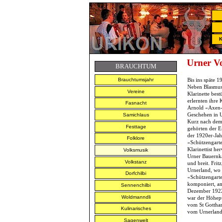
K
Urner V
BRAUCHTUM
Brauchtumsjahr
Bis ins späte 
Neben Blasmus
Vereine
Klarinette bes
erlernten ihre
Fasnacht
Arnold «Axen-K
Geschehen in Ur
Samichlaus
Kurz nach dem 
Festtage
gehörten der E
der 1920er-Jah
Folklore
«Schützengarten
Klarinettist h
Volksmusik
Urner Bauernka
Volkstanz
und breit. Fri
Urnerland, wo 
Dorfchilbi
«Schützengarte
komponiert, am
Sennenchilbi
Dezember 1922 
Woldmanndli
war der Höhepu
vom St Gotthar
Kulinarisches
vom Urnerland
Sagenwelt