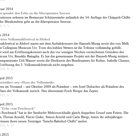
nuar 2014
i spendet den Erlös an die Alterspension Seerose
ationen nehmen im Restaurant Schützenstube anlässlich der 54. Auflage der Chäppeli-Chilbi
 der Musikstubete geht an die Alterspension Seerose.
, S. 5.
ai 2014
rittes Volksmusikfestival in Altdorf
sikfestival in Altdorf startet mit dem Auftaktkonzert der Hanneli-Musig sowie des von Melk
en Collegium Musicum Uri. Trotz des kühlen Wetters ist die Tribüne vollständig gefüllt.
ht wird am Eröffnungskonzert auch des vor wenigen Wochen verstorbenen Gründers des
cum Uri, Renaldo Battaglia. Er hat das gemeinsame Projekt mit der Hanneli-Musig initiiert.
ungsminister Ueli Maurer sowie die Direktorin des Bundesamtes für Kultur, Isabelle Chassot,
 Eröffnung des 3. Volksmusikfestivals nicht entgehen.
14, S. 17.
pril 2015
präsidiert neu «Haus der Volksmusik»
en im Vorstand – seit Oktober 2009 als Präsident – tritt Josef Dubacher als Präsident des
Haus der Volksmusik zurück. Neu übernimmt Erich Herger das Zepter.
15, S. 2.
pril 2015
 "Echo vom Poschtsack"
Poschtsack" hat in der Seedorfer Mehrzweckhalle gleich doppelten Grund zum Feiern. Die
n, Florian Arnold, Flavio Gisler, Simon Arnold und Carlo Bürgi, feiern ihr zehnjähriges
önnen ihren neuen Tonträger "Intschi-Bahnhof-Chilbi" taufen.
15, S. 17.
li 2015