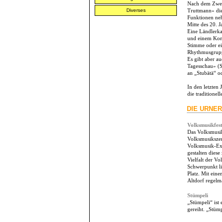
Nach dem Zwei
Diverses
Truttmann» die
Funktionen neh
Mitte des 20. 
Eine Ländlerka
und einem Kont
Stimme oder ei
Rhythmusgrup
Es gibt aber a
Tagesschau» (S
an „Stubätä“ od
In den letzten
die traditione
DIE URNER
Volksmusikfest
Das Volksmusikf
Volksmusikszen
Volksmusik-Exp
gestalten dies
Vielfalt der V
Schwerpunkt li
Platz. Mit ein
Altdorf regelm
Stümpeli
„Stümpeli“ ist
gereiht. „Stüm