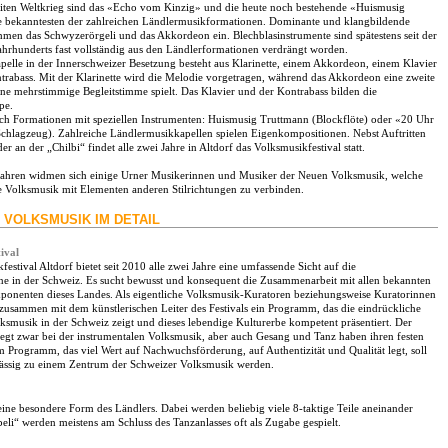
ten Weltkrieg sind das «Echo vom Kinzig» und die heute noch bestehende «Huismusig
 bekanntesten der zahlreichen Ländlermusikformationen. Dominante und klangbildende
men das Schwyzerörgeli und das Akkordeon ein. Blechblasinstrumente sind spätestens seit der
Jahrhunderts fast vollständig aus den Ländlerformationen verdrängt worden.
pelle in der Innerschweizer Besetzung besteht aus Klarinette, einem Akkordeon, einem Klavier
rabass. Mit der Klarinette wird die Melodie vorgetragen, während das Akkordeon eine zweite
ne mehrstimmige Begleitstimme spielt. Das Klavier und der Kontrabass bilden die
pe.
uch Formationen mit speziellen Instrumenten: Huismusig Truttmann (Blockflöte) oder «20 Uhr
chlagzeug). Zahlreiche Ländlermusikkapellen spielen Eigenkompositionen. Nebst Auftritten
er an der „Chilbi“ findet alle zwei Jahre in Altdorf das Volksmusikfestival statt.
 Jahren widmen sich einige Urner Musikerinnen und Musiker der Neuen Volksmusik, welche
lle Volksmusik mit Elementen anderen Stilrichtungen zu verbinden.
 VOLKSMUSIK IM DETAIL
ival
estival Altdorf bietet seit 2010 alle zwei Jahre eine umfassende Sicht auf die
e in der Schweiz. Es sucht bewusst und konsequent die Zusammenarbeit mit allen bekannten
onenten dieses Landes. Als eigentliche Volksmusik-Kuratoren beziehungsweise Kuratorinnen
e zusammen mit dem künstlerischen Leiter des Festivals ein Programm, das die eindrückliche
olksmusik in der Schweiz zeigt und dieses lebendige Kulturerbe kompetent präsentiert. Der
egt zwar bei der instrumentalen Volksmusik, aber auch Gesang und Tanz haben ihren festen
em Programm, das viel Wert auf Nachwuchsförderung, auf Authentizität und Qualität legt, soll
ässig zu einem Zentrum der Schweizer Volksmusik werden.
 eine besondere Form des Ländlers. Dabei werden beliebig viele 8-taktige Teile aneinander
peli“ werden meistens am Schluss des Tanzanlasses oft als Zugabe gespielt.