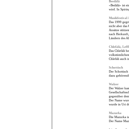
Beedälä
«Bedälä» ist e
wird. In Spirin
Musikfestival 
Das 1999 gegrün
nicht aber das
Ansätze stützen
nach Herkunft,
Ländern des A
Chlefälä, Leff
Das Chlefäli be
volkstümlichen
Chlefäli auch 
Schottisch
Der Schottisch
dazu gehörende
Walzer
Der Walzer kam
Gesellschaftss
gegenüber dem 
Der Name wurde
wurde in Uri d
Mazurka
Die Mazurka ist
Der Name Mazur