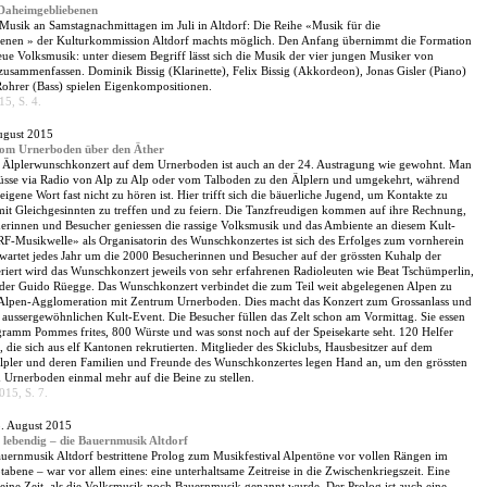
 Daheimgebliebenen
Musik an Samstagnachmittagen im Juli in Altdorf: Die Reihe «Musik für die
enen » der Kulturkommission Altdorf machts möglich. Den Anfang übernimmt die Formation
ue Volksmusik: unter diesem Begriff lässt sich die Musik der vier jungen Musiker von
usammenfassen. Dominik Bissig (Klarinette), Felix Bissig (Akkordeon), Jonas Gisler (Piano)
hrer (Bass) spielen Eigenkompositionen.
5, S. 4.
ugust 2015
vom Urnerboden über den Äther
 Älplerwunschkonzert auf dem Urnerboden ist auch an der 24. Austragung wie gewohnt. Man
rüsse via Radio von Alp zu Alp oder vom Talboden zu den Älplern und umgekehrt, während
 eigene Wort fast nicht zu hören ist. Hier trifft sich die bäuerliche Jugend, um Kontakte zu
mit Gleichgesinnten zu treffen und zu feiern. Die Tanzfreudigen kommen auf ihre Rechnung,
erinnen und Besucher geniessen die rassige Volksmusik und das Ambiente an diesem Kult-
RF-Musikwelle» als Organisatorin des Wunschkonzertes ist sich des Erfolges zum vornherein
wartet jedes Jahr um die 2000 Besucherinnen und Besucher auf der grössten Kuhalp der
iert wird das Wunschkonzert jeweils von sehr erfahrenen Radioleuten wie Beat Tschümperlin,
oder Guido Rüegge. Das Wunschkonzert verbindet die zum Teil weit abgelegenen Alpen zu
 Alpen-Agglomeration mit Zentrum Urnerboden. Dies macht das Konzert zum Grossanlass und
 aussergewöhnlichen Kult-Event. Die Besucher füllen das Zelt schon am Vormittag. Sie essen
ramm Pommes frites, 800 Würste und was sonst noch auf der Speisekarte seht. 120 Helfer
, die sich aus elf Kantonen rekrutierten. Mitglieder des Skiclubs, Hausbesitzer auf dem
pler und deren Familien und Freunde des Wunschkonzertes legen Hand an, um den grössten
 Urnerboden einmal mehr auf die Beine zu stellen.
15, S. 7.
3. August 2015
, lebendig – die Bauernmusik Altdorf
uernmusik Altdorf bestrittene Prolog zum Musikfestival Alpentöne vor vollen Rängen im
tabene – war vor allem eines: eine unterhaltsame Zeitreise in die Zwischenkriegszeit. Eine
eine Zeit, als die Volksmusik noch Bauernmusik genannt wurde. Der Prolog ist auch eine