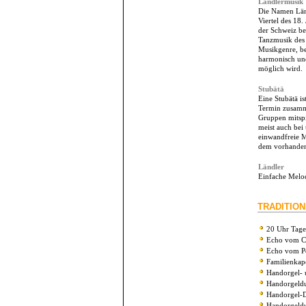
Ländlermusik
Die Namen Län
Viertel des 18
der Schweiz be
Tanzmusik des 
Musikgenre, be
harmonisch und
möglich wird.
Stubätä
Eine Stubätä i
Termin zusamme
Gruppen mitspi
meist auch bei
einwandfreie M
dem vorhandene
Ländler
Einfache Melod
TRADITIO
20 Uhr Tage
Echo vom C
Echo vom P
Familienkap
Handorgel- 
Handorgeldu
Handorgel-D
Handorgeldue