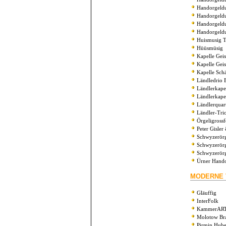
Handorgeldue
Handorgeldu
Handorgeldu
Handorgeld
Huismusig 
Hüüsmüsig
Kapelle Geis
Kapelle Geis
Kapelle Schä
Ländledrio E
Ländlerkape
Ländlerkapel
Ländlerquart
Ländler-Tri
Örgeligross
Peter Gisler
Schwyzerörg
Schwyzerörg
Schwyzerörg
Ürner Hando
MODERNE 
Gläuffig
InterFolk
KammerART
Molotow Bra
Pirmin Hube