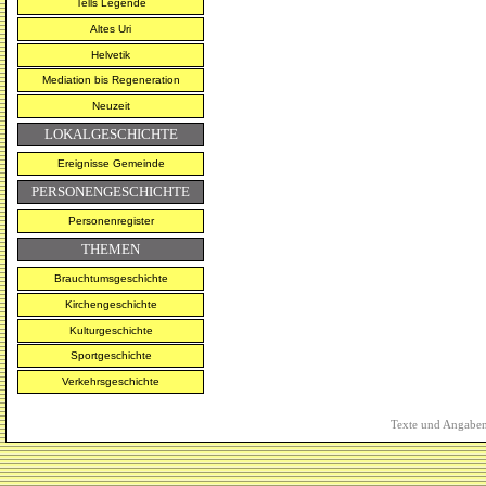
Tells Legende
Altes Uri
Helvetik
Mediation bis Regeneration
Neuzeit
LOKALGESCHICHTE
Ereignisse Gemeinde
PERSONENGESCHICHTE
Personenregister
THEMEN
Brauchtumsgeschichte
Kirchengeschichte
Kulturgeschichte
Sportgeschichte
Verkehrsgeschichte
Texte und Angaben