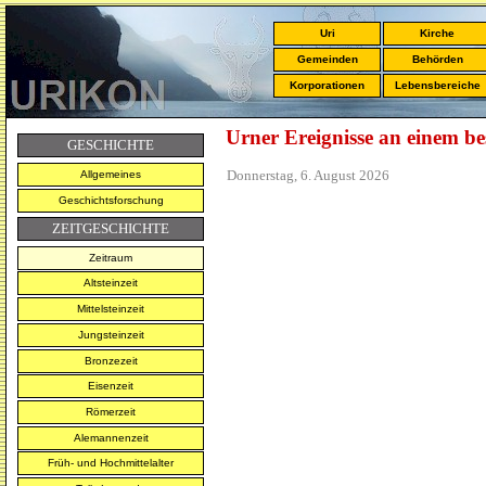
Uri
Kirche
Gemeinden
Behörden
Korporationen
Lebensbereiche
Urner Ereignisse an einem b
GESCHICHTE
Donnerstag, 6. August 2026
Allgemeines
Geschichtsforschung
ZEITGESCHICHTE
Zeitraum
Altsteinzeit
Mittelsteinzeit
Jungsteinzeit
Bronzezeit
Eisenzeit
Römerzeit
Alemannenzeit
Früh- und Hochmittelalter