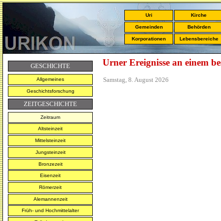
Uri
Kirche
Gemeinden
Behörden
Korporationen
Lebensbereiche
Urner Ereignisse an einem b
GESCHICHTE
Samstag, 8. August 2026
Allgemeines
Geschichtsforschung
ZEITGESCHICHTE
Zeitraum
Altsteinzeit
Mittelsteinzeit
Jungsteinzeit
Bronzezeit
Eisenzeit
Römerzeit
Alemannenzeit
Früh- und Hochmittelalter