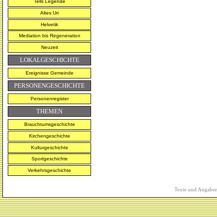
Tells Legende
Altes Uri
Helvetik
Mediation bis Regeneration
Neuzeit
LOKALGESCHICHTE
Ereignisse Gemeinde
PERSONENGESCHICHTE
Personenregister
THEMEN
Brauchtumsgeschichte
Kirchengeschichte
Kulturgeschichte
Sportgeschichte
Verkehrsgeschichte
Texte und Angaben