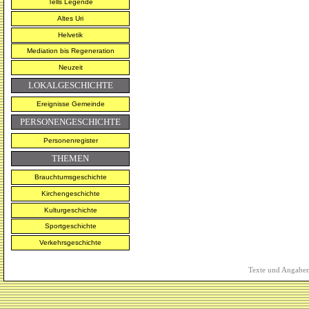
Tells Legende
Altes Uri
Helvetik
Mediation bis Regeneration
Neuzeit
LOKALGESCHICHTE
Ereignisse Gemeinde
PERSONENGESCHICHTE
Personenregister
THEMEN
Brauchtumsgeschichte
Kirchengeschichte
Kulturgeschichte
Sportgeschichte
Verkehrsgeschichte
Texte und Angaben