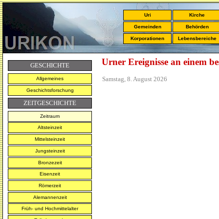
Uri
Kirche
Gemeinden
Behörden
Korporationen
Lebensbereiche
Urner Ereignisse an einem b
GESCHICHTE
Samstag, 8. August 2026
Allgemeines
Geschichtsforschung
ZEITGESCHICHTE
Zeitraum
Altsteinzeit
Mittelsteinzeit
Jungsteinzeit
Bronzezeit
Eisenzeit
Römerzeit
Alemannenzeit
Früh- und Hochmittelalter