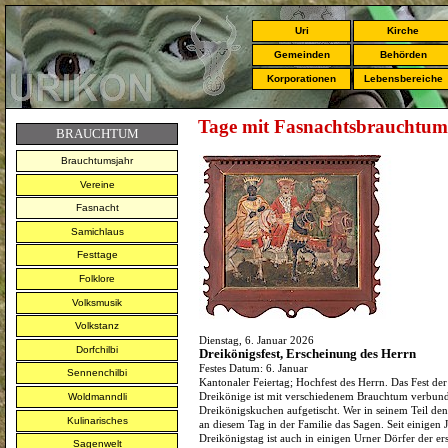
Uri
Kirche
Gemeinden
Behörden
Korporationen
Lebensbereiche
Tage mit Fasnachtsbrauchtum
BRAUCHTUM
Brauchtumsjahr
Vereine
Fasnacht
Samichlaus
Festtage
Folklore
Volksmusik
Volkstanz
Dienstag, 6. Januar 2026
Dorfchilbi
Dreikönigsfest, Erscheinung des Herrn
Festes Datum: 6. Januar
Sennenchilbi
Kantonaler Feiertag; Hochfest des Herrn. Das Fest der 
Dreikönige ist mit verschiedenem Brauchtum verbun
Woldmanndli
Dreikönigskuchen aufgetischt. Wer in seinem Teil den
Kulinarisches
an diesem Tag in der Familie das Sagen. Seit einigen 
Dreikönigstag ist auch in einigen Urner Dörfer der ers
Sagenwelt